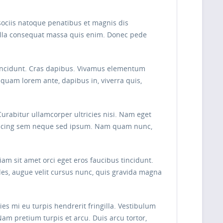
sociis natoque penatibus et magnis dis
Nulla consequat massa quis enim. Donec pede
r tincidunt. Cras dapibus. Vivamus elementum
liquam lorem ante, dapibus in, viverra quis,
Curabitur ullamcorper ultricies nisi. Nam eget
piscing sem neque sed ipsum. Nam quam nunc,
am sit amet orci eget eros faucibus tincidunt.
les, augue velit cursus nunc, quis gravida magna
s mi eu turpis hendrerit fringilla. Vestibulum
Nam pretium turpis et arcu. Duis arcu tortor,