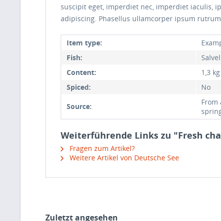
suscipit eget, imperdiet nec, imperdiet iaculis,
adipiscing. Phasellus ullamcorper ipsum rutrum
Item type:
Exampl
Fish:
Salve
Content:
1,3 kg
Spiced:
No
From 
Source:
sprin
Weiterführende Links zu "Fresh cha
Fragen zum Artikel?
Weitere Artikel von Deutsche See
Zuletzt angesehen