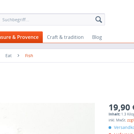
asure & Provence
Craft & tradition
Blog
Eat
Fish
19,90 
Inhalt:
1.3 Kil
inkl. MwSt.
zzg
Versandko