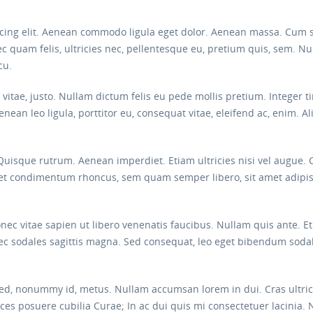
scing elit. Aenean commodo ligula eget dolor. Aenean massa. Cum 
c quam felis, ultricies nec, pellentesque eu, pretium quis, sem. 
cu.
s vitae, justo. Nullam dictum felis eu pede mollis pretium. Intege
nean leo ligula, porttitor eu, consequat vitae, eleifend ac, enim. A
 Quisque rutrum. Aenean imperdiet. Etiam ultricies nisi vel augue. 
eget condimentum rhoncus, sem quam semper libero, sit amet adi
c vitae sapien ut libero venenatis faucibus. Nullam quis ante. Eti
onec sodales sagittis magna. Sed consequat, leo eget bibendum soda
ed, nonummy id, metus. Nullam accumsan lorem in dui. Cras ultricie
ices posuere cubilia Curae; In ac dui quis mi consectetuer lacinia. 