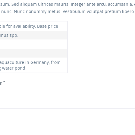
 ipsum. Sed aliquam ultrices mauris. Integer ante arcu, accumsan a,
 nunc. Nunc nonummy metus. Vestibulum volutpat pretium libero. 
e for availability, Base price
linus spp.
aquaculture in Germany, from
g water pond
r"