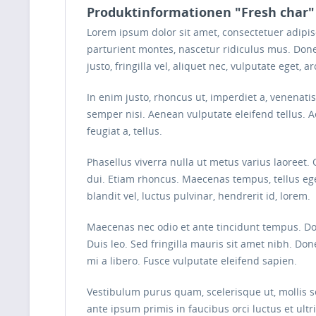
Produktinformationen "Fresh char"
Lorem ipsum dolor sit amet, consectetuer adipi
parturient montes, nascetur ridiculus mus. Done
justo, fringilla vel, aliquet nec, vulputate eget, ar
In enim justo, rhoncus ut, imperdiet a, venenati
semper nisi. Aenean vulputate eleifend tellus. Ae
feugiat a, tellus.
Phasellus viverra nulla ut metus varius laoreet.
dui. Etiam rhoncus. Maecenas tempus, tellus 
blandit vel, luctus pulvinar, hendrerit id, lorem.
Maecenas nec odio et ante tincidunt tempus. Done
Duis leo. Sed fringilla mauris sit amet nibh. D
mi a libero. Fusce vulputate eleifend sapien.
Vestibulum purus quam, scelerisque ut, mollis s
ante ipsum primis in faucibus orci luctus et ultr