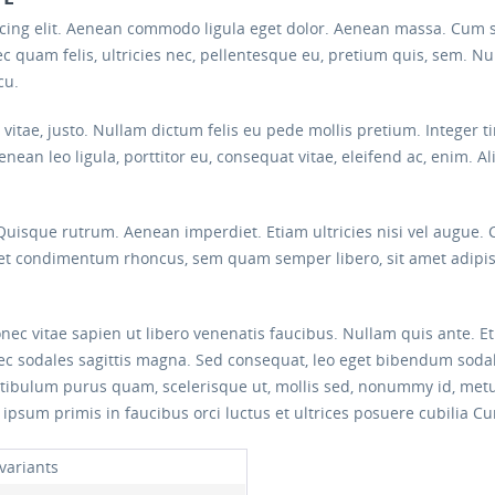
scing elit. Aenean commodo ligula eget dolor. Aenean massa. Cum 
c quam felis, ultricies nec, pellentesque eu, pretium quis, sem. 
cu.
s vitae, justo. Nullam dictum felis eu pede mollis pretium. Intege
nean leo ligula, porttitor eu, consequat vitae, eleifend ac, enim. A
 Quisque rutrum. Aenean imperdiet. Etiam ultricies nisi vel augue. 
eget condimentum rhoncus, sem quam semper libero, sit amet adi
c vitae sapien ut libero venenatis faucibus. Nullam quis ante. Eti
onec sodales sagittis magna. Sed consequat, leo eget bibendum soda
estibulum purus quam, scelerisque ut, mollis sed, nonummy id, metu
 ipsum primis in faucibus orci luctus et ultrices posuere cubilia Cu
variants