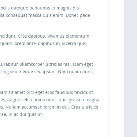
sociis natoque penatibus et magnis dis
Nulla consequat massa quis enim. Donec pede
r tincidunt. Cras dapibus. Vivamus elementum
liquam lorem ante, dapibus in, viverra quis,
Curabitur ullamcorper ultricies nisi. Nam eget
piscing sem neque sed ipsum. Nam quam nunc,
am sit amet orci eget eros faucibus tincidunt.
les, augue velit cursus nunc, quis gravida magna
s. Nullam accumsan lorem in dui. Cras ultricies
rae; In ac dui quis mi