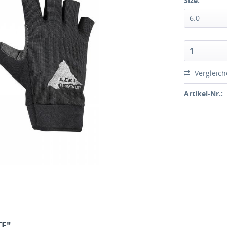
Size:
Vergleic
Artikel-Nr.:
TE"