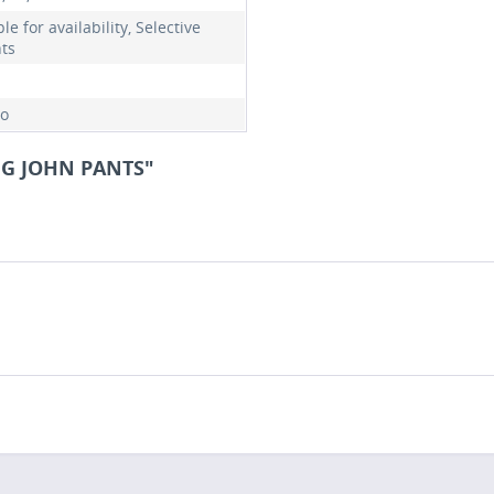
e for availability, Selective
nts
o
NG JOHN PANTS"