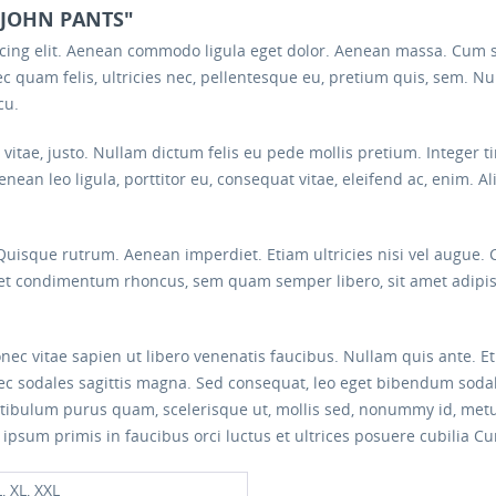
 JOHN PANTS"
scing elit. Aenean commodo ligula eget dolor. Aenean massa. Cum 
c quam felis, ultricies nec, pellentesque eu, pretium quis, sem. 
cu.
s vitae, justo. Nullam dictum felis eu pede mollis pretium. Intege
nean leo ligula, porttitor eu, consequat vitae, eleifend ac, enim. A
 Quisque rutrum. Aenean imperdiet. Etiam ultricies nisi vel augue. 
eget condimentum rhoncus, sem quam semper libero, sit amet adi
c vitae sapien ut libero venenatis faucibus. Nullam quis ante. Eti
onec sodales sagittis magna. Sed consequat, leo eget bibendum soda
estibulum purus quam, scelerisque ut, mollis sed, nonummy id, metu
 ipsum primis in faucibus orci luctus et ultrices posuere cubilia Cur
L, XL, XXL