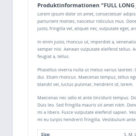
Produktinformationen "FULL LONG
Lorem ipsum dolor sit amet, consectetuer adipi
parturient montes, nascetur ridiculus mus. Done
justo, fringilla vel, aliquet nec, vulputate eget, ar
In enim justo, rhoncus ut, imperdiet a, venenati
semper nisi. Aenean vulputate eleifend tellus. Ae
feugiat a, tellus.
Phasellus viverra nulla ut metus varius laoreet.
dui. Etiam rhoncus. Maecenas tempus, tellus 
blandit vel, luctus pulvinar, hendrerit id, lorem.
Maecenas nec odio et ante tincidunt tempus. Done
Duis leo. Sed fringilla mauris sit amet nibh. D
mi a libero. Fusce vulputate eleifend sapien. V
mi eu turpis hendrerit fringilla. Vestibulum ante
Size:
S, M, 